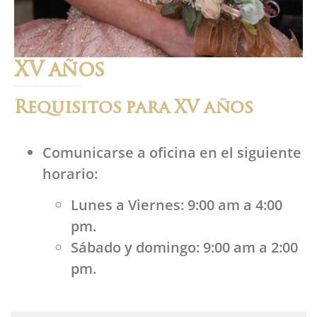
XV años
Simbolizan la presentación de la Quinceañera ante Dios y su comunidad. No representa ningún sacramento pero si solidifica el compromiso de la quinceañera con su fe.
Requisitos para XV años
Comunicarse a oficina en el siguiente
horario:
Lunes a Viernes: 9:00 am a 4:00
pm.
Sábado y domingo: 9:00 am a 2:00
pm.