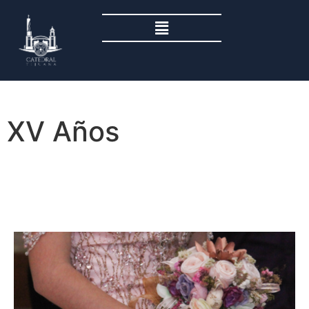
XV Años
xv años